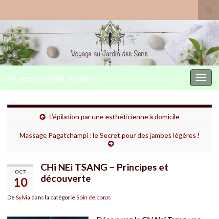
Togg
Voyage au Jardin des Sens
Toggl
L’épilation par une esthéticienne à domicile
Massage Pagatchampi : le Secret pour des jambes légères !
CHi NEi TSANG – Principes et
OCT
découverte
10
De
Sylvia
dans la catégorie
Soin de corps