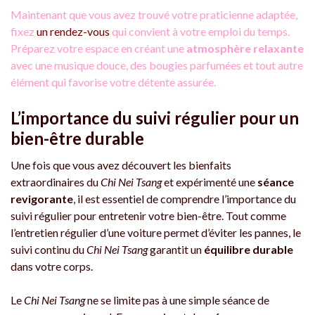
Maintenant que vous avez trouvé votre praticienne adaptée,
fixez
un rendez-vous
qui convient à votre emploi du temps.
Préparez votre espace en créant une
atmosphère
relaxante
avec une musique douce, des bougies parfumées et tout autre
élément qui favorise votre détente assurée.
L’importance du suivi régulier pour un
bien-être durable
Une fois que vous avez découvert les bienfaits
extraordinaires du
Chi Nei Tsang
et expérimenté une
séance
revigorante
, il est essentiel de comprendre l’importance du
suivi régulier pour entretenir votre bien-être. Tout comme
l’entretien régulier d’une voiture permet d’éviter les pannes, le
suivi continu du
Chi Nei Tsang
garantit un
équilibre durable
dans votre corps.
Le
Chi Nei Tsang
ne se limite pas à une simple séance de