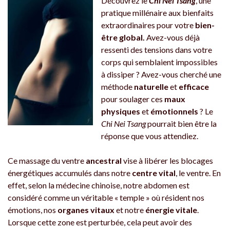
Découvrez le
Chi Nei Tsang
, une
pratique millénaire aux bienfaits
extraordinaires pour votre
bien-
être global.
Avez-vous déjà
ressenti des tensions dans votre
corps qui semblaient impossibles
à dissiper ? Avez-vous cherché une
méthode
naturelle
et
efficace
pour soulager ces
maux
physiques
et
émotionnels
? Le
Chi Nei Tsang
pourrait bien être la
réponse que vous attendiez.
Ce massage du ventre
ancestral
vise à libérer les blocages
énergétiques accumulés dans notre
centre vital
, le ventre. En
effet, selon la médecine chinoise, notre abdomen est
considéré comme un véritable « temple » où résident nos
émotions, nos
organes
vitaux
et notre
énergie vitale
.
Lorsque cette zone est perturbée, cela peut avoir des