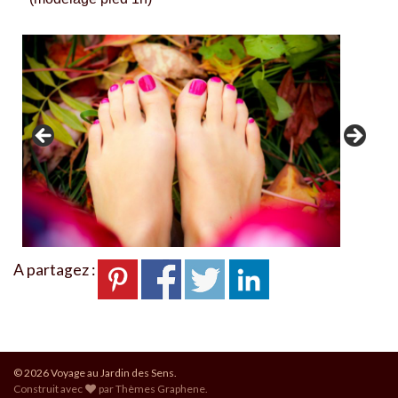
A partagez :
© 2026 Voyage au Jardin des Sens.
Construit avec
par
Thèmes Graphene
.