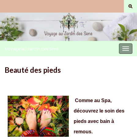
Togg
Voyage au Jardin des Sens
Toggl
Beauté des pieds
Comme au Spa,
découvrez le soin des
pieds avec bain à
remous.