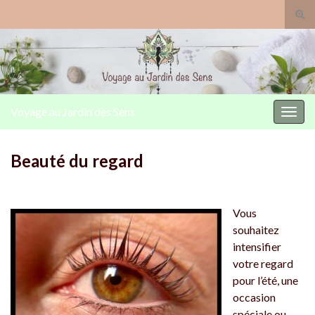
Togg
Voyage au Jardin des Sens
Toggl
Beauté du regard
Vous
souhaitez
intensifier
votre regard
pour l’été, une
occasion
spéciale ou