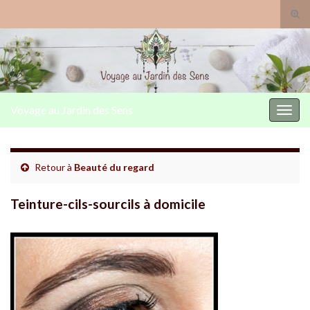
Togg
Voyage au Jardin des Sens
Toggl
Retour à
Beauté du regard
Teinture-cils-sourcils à domicile